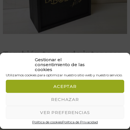
También te puede interesar
Gestionar el
consentimiento de las
cookies
Aún no hemos publicado trabajos relacionados
Utilizamos cookies para optimizar nuestro sitio web y nuestro servicio.
ACEPTAR
RECHAZAR
Cuéntenos qué necesita
VER PREFERENCIAS
y nosotros se lo
Política de cookies
Política de Privacidad