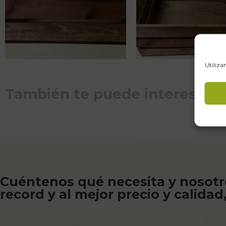
Utiliza
También te puede interesar
Cuéntenos qué necesita y nosotr
record y al mejor precio y calidad