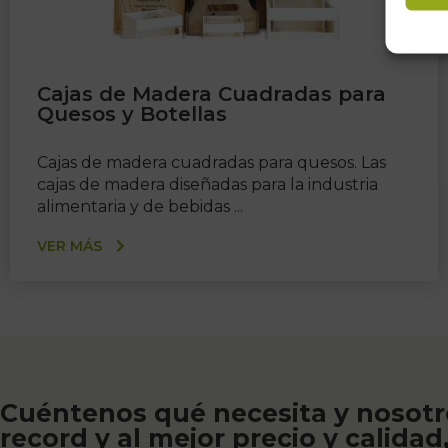
Cajas de Madera Cuadradas para
Quesos y Botellas
Cajas de madera cuadradas para quesos. Las
cajas de madera diseñadas para la industria
alimentaria y de bebidas ...
VER MÁS
Cuéntenos qué necesita y nosotr
record y al mejor precio y calidad