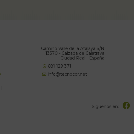
Camino Valle de la Atalaya S/N
13370 - Calzada de Calatrava
Ciudad Real - España
681 129 371
a
info@tecnocor.net
Síguenos en: