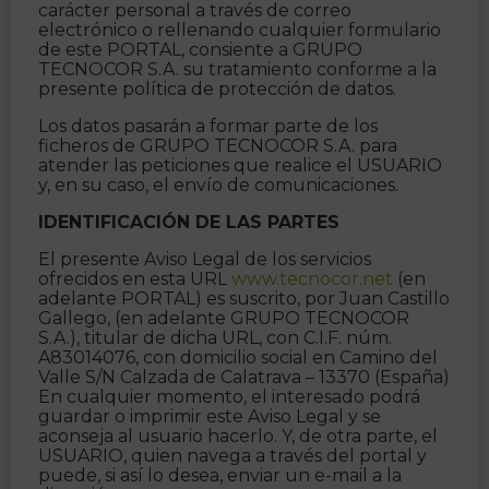
carácter personal a través de correo
electrónico o rellenando cualquier formulario
de este PORTAL, consiente a GRUPO
TECNOCOR S.A. su tratamiento conforme a la
presente política de protección de datos.
Los datos pasarán a formar parte de los
ficheros de GRUPO TECNOCOR S.A. para
atender las peticiones que realice el USUARIO
y, en su caso, el envío de comunicaciones.
IDENTIFICACIÓN DE LAS PARTES
El presente Aviso Legal de los servicios
ofrecidos en esta URL
www.tecnocor.net
(en
adelante PORTAL) es suscrito, por Juan Castillo
Gallego, (en adelante GRUPO TECNOCOR
S.A.), titular de dicha URL, con C.I.F. núm.
A83014076, con domicilio social en Camino del
Valle S/N Calzada de Calatrava – 13370 (España)
En cualquier momento, el interesado podrá
guardar o imprimir este Aviso Legal y se
aconseja al usuario hacerlo. Y, de otra parte, el
USUARIO, quien navega a través del portal y
puede, si así lo desea, enviar un e-mail a la