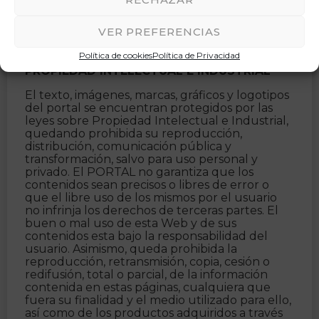
que, de cualquier otra forma, sea capaz de
causarles cualquier tipo de alteración o
VER PREFERENCIAS
impedir el normal funcionamiento de los
mismos.
Política de cookies
Política de Privacidad
PROPIEDAD INTELECTUAL E INDUSTRIAL
El texto, imágenes, marcas, gráficos y logotipos
del portal se encuentran protegidos por las
leyes sobre Propiedad Intelectual e Industrial,
quedando prohibida su reproducción,
distribución, comunicación pública y
transformación, salvo para uso personal y
privado. El PORTAL no garantiza que los
contenidos sean precisos o libres de error o
que el libre uso de los mismos por el usuario
no infrinja los derechos de terceras partes. El
buen o mal uso de esta Web y de sus
contenidos esta bajo la responsabilidad del
usuario. Asimismo, queda prohibida la
reproducción, retransmisión, copia, cesión o
redifusión, total o parcial, de la información
contenida en estas páginas, cualquiera que
fuera su finalidad y el medio utilizado para ello,
así como de los productos adquiridos a través