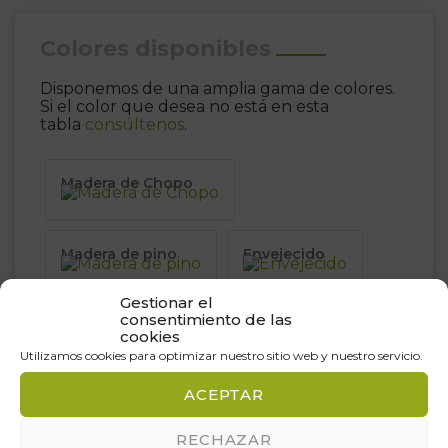
Colores disponibles
Disponemos de una amplia gama de colores.
Si el color que desea no está en esta
tabla
consúltenos
.
Madera de Chopo
Madera de pino
Envejecido
Gestionar el
consentimiento de las
cookies
Utilizamos cookies para optimizar nuestro sitio web y nuestro servicio.
ACEPTAR
Trabajos Realizados
RECHAZAR